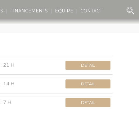
ES
FINANCEMENTS
EQUIPE
CONTACT
 :
21 H
DETAIL
 :
14 H
DETAIL
 :
7 H
DETAIL