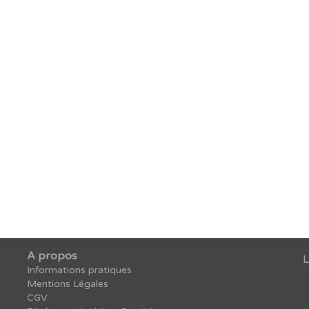
rcher une formation
A propos
L
Informations pratiques
Mentions Légales
CGV