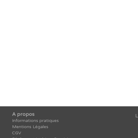
rcher une formation
A propos
L
Informations pratiques
Mentions Légales
CGV