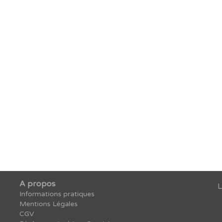
rcher une formation
A propos
L
Informations pratiques
Mentions Légales
CGV