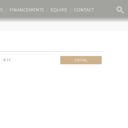
ES
FINANCEMENTS
EQUIPE
CONTACT
 :
4 H
DETAIL