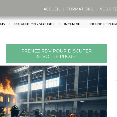
ACCUEIL
FORMATIONS
NOS SIT
ONS
PREVENTION - SECURITE
INCENDIE
INCENDIE : PERM
PRENEZ RDV POUR DISCUTER
DE VOTRE PROJET