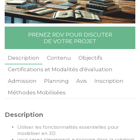
Rechercher une formation
PRENEZ RDV POUR DISCUTER
DE VOTRE PROJET
Description
Contenu
Objectifs
Certifications et Modalités d'évaluation
Admission
Planning
Avis
Inscription
Méthodes Mobilisées
Description
Utiliser les fonctionnalités essentielles pour
modéliser en 3D
vous serez pleinement autonome dans la création