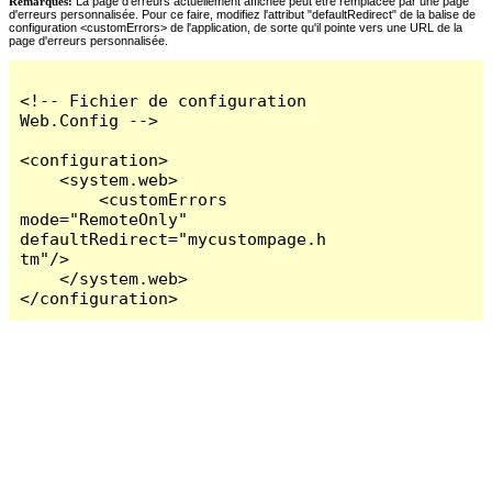
Remarques:
La page d'erreurs actuellement affichée peut être remplacée par une page
d'erreurs personnalisée. Pour ce faire, modifiez l'attribut "defaultRedirect" de la balise de
configuration <customErrors> de l'application, de sorte qu'il pointe vers une URL de la
page d'erreurs personnalisée.
<!-- Fichier de configuration 
Web.Config -->

<configuration>

    <system.web>

        <customErrors 
mode="RemoteOnly" 
defaultRedirect="mycustompage.h
tm"/>

    </system.web>

</configuration>