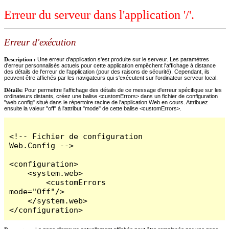
Erreur du serveur dans l'application '/'.
Erreur d'exécution
Description :
Une erreur d'application s'est produite sur le serveur. Les paramètres
d'erreur personnalisés actuels pour cette application empêchent l'affichage à distance
des détails de l'erreur de l'application (pour des raisons de sécurité). Cependant, ils
peuvent être affichés par les navigateurs qui s'exécutent sur l'ordinateur serveur local.
Détails:
Pour permettre l'affichage des détails de ce message d'erreur spécifique sur les
ordinateurs distants, créez une balise <customErrors> dans un fichier de configuration
"web.config" situé dans le répertoire racine de l'application Web en cours. Attribuez
ensuite la valeur "off" à l'attribut "mode" de cette balise <customErrors>.
<!-- Fichier de configuration 
Web.Config -->

<configuration>

    <system.web>

        <customErrors 
mode="Off"/>

    </system.web>

</configuration>